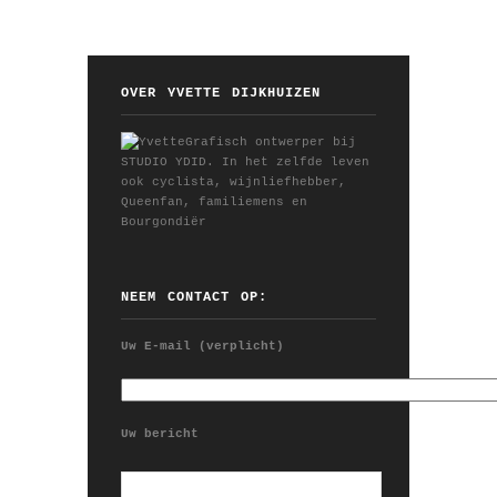
OVER YVETTE DIJKHUIZEN
Grafisch ontwerper bij
STUDIO YDID. In het zelfde leven
ook cyclista, wijnliefhebber,
Queenfan, familiemens en
Bourgondiër
NEEM CONTACT OP:
Uw E-mail (verplicht)
Uw bericht