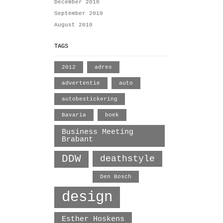
December 2010
September 2010
August 2010
TAGS
2012
adres
advertentie
auto
autobestickering
Bavaria
boek
Business Meeting
Brabant
DDW
deathstyle
Den Bosch
design
Esther Hoskens