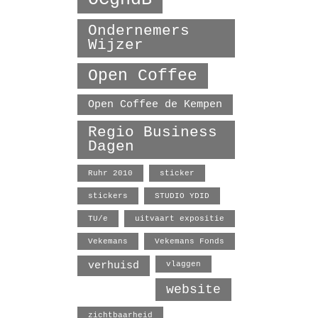
Ondernemers
Wijzer
Open Coffee
Open Coffee de Kempen
Regio Business
Dagen
Ruhr 2010
sticker
stickers
STUDIO YDID
TU/e
uitvaart expositie
Vekemans
Vekemans Fonds
verhuisd
vlaggen
website
zichtbaarheid