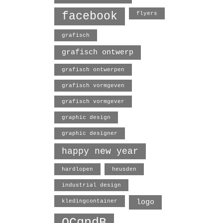
facebook
flyers
grafisch
grafisch ontwerp
grafisch ontwerpen
grafisch vormgeven
grafisch vormgever
graphic design
graphic designer
happy new year
hardlopen
heusden
industrial design
logo
kledingcontainer
OCgndB