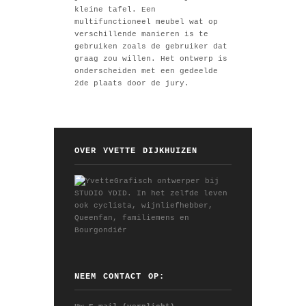
kleine tafel. Een
multifunctioneel meubel wat op
verschillende manieren is te
gebruiken zoals de gebruiker dat
graag zou willen. Het ontwerp is
onderscheiden met een gedeelde
2
de
plaats door de jury.
OVER YVETTE DIJKHUIZEN
Grafisch ontwerper bij
STUDIO YDID. In het zelfde leven
ook cyclista, wijnliefhebber,
Queenfan, familiemens en
Bourgondiër
NEEM CONTACT OP: