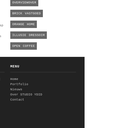
OVERVIEWOVER
BRICK VASTGOED
ORANGE HOME
ILLUSIE DRESSOIR
OPEN COFFEE
MENU
t
Home
Portfolio
Nieuws
Over STUDIO YDID
Contact