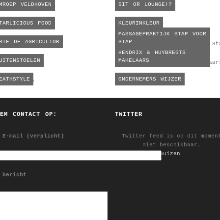
MROEP VELDHOVEN
SIT OR LOUNGE!?
TARLICIOUS FOOD
KLEURINKLEUR
MASSAGEPRAKTIJK STAP VOOR
RTE DE AGRICULTOR
STAP
HENDRIX & HUYBREGTS
UITENSTOELEN
MAKELAARS
EATHSTYLE
ONDERNEMERS WIJZER
EEM CONTACT OP:
TWITTER
 E-mail (verplicht)
Twitter feed is op dit momen
niet beschikbaar.
Follow @YDijkhuizen
 bericht