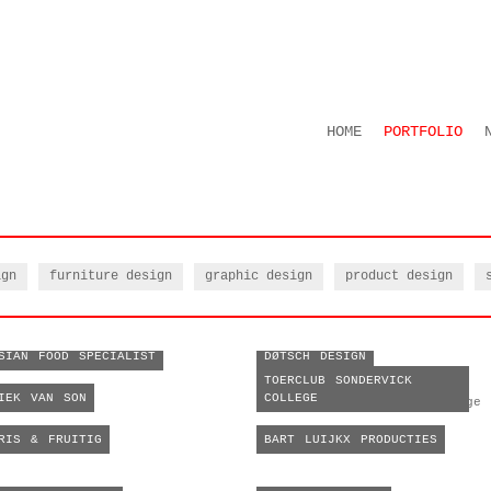
HOME
PORTFOLIO
ign
furniture design
graphic design
product design
SIAN FOOD SPECIALIST
DØTSCH DESIGN
TOERCLUB SONDERVICK
IEK VAN SON
COLLEGE
RIS & FRUITIG
BART LUIJKX PRODUCTIES