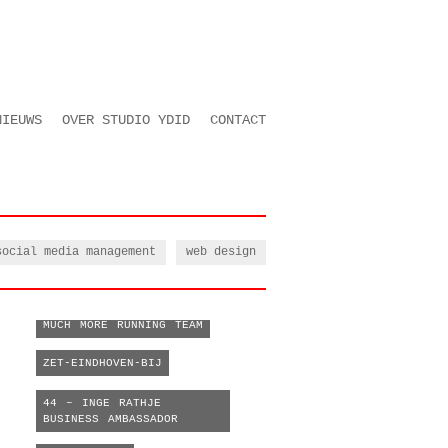
NIEUWS
OVER STUDIO YDID
CONTACT
social media management
web design
MUCH MORE RUNNING TEAM
ZET-EINDHOVEN-BIJ
44 – INGE RATHJE
BUSINESS AMBASSADOR