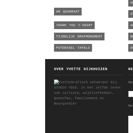
O
AM QUADRAAT
S
THANK YOU T-SHIRT
A
TIJDELIJK GRAFMONUMENT
B
PUTDEKSEL TAFELS
D
OVER YVETTE DIJKHUIZEN
N
Grafisch ontwerper bij
Uw
STUDIO YDID. In het zelfde leven
ook cyclista, wijnliefhebber,
Queenfan, familiemens en
Bourgondiër
Uw