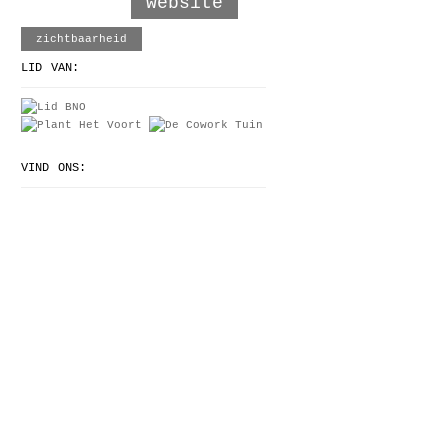
website
zichtbaarheid
LID VAN:
VIND ONS: