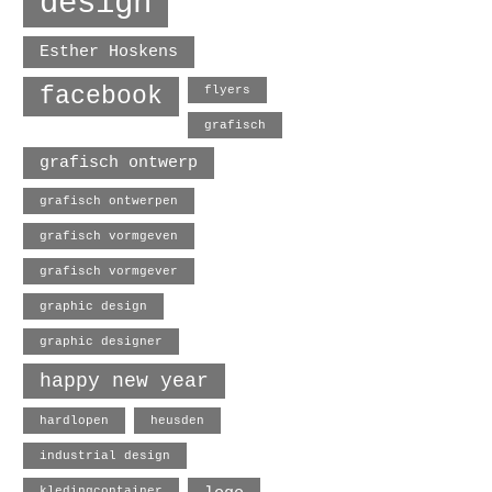
design
Esther Hoskens
facebook
flyers
grafisch
grafisch ontwerp
grafisch ontwerpen
grafisch vormgeven
grafisch vormgever
graphic design
graphic designer
happy new year
hardlopen
heusden
industrial design
kledingcontainer