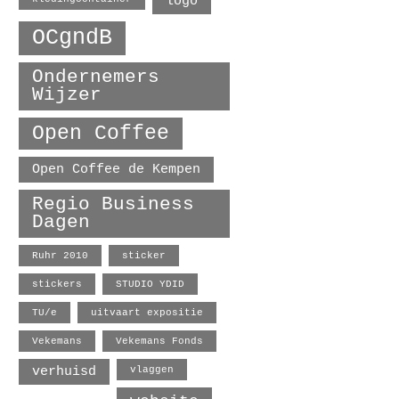
logo
OCgndB
Ondernemers
Wijzer
Open Coffee
Open Coffee de Kempen
Regio Business
Dagen
Ruhr 2010
sticker
stickers
STUDIO YDID
TU/e
uitvaart expositie
Vekemans
Vekemans Fonds
verhuisd
vlaggen