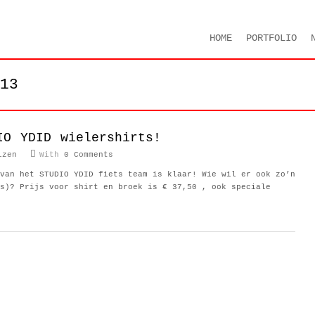
HOME
PORTFOLIO
13
IO YDID wielershirts!
izen
With
0 Comments
van het STUDIO YDID fiets team is klaar! Wie wil er ook zo’n
s)? Prijs voor shirt en broek is € 37,50 , ook speciale