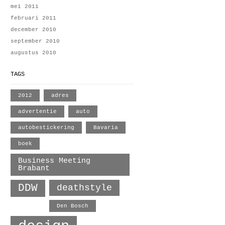
mei 2011
februari 2011
december 2010
september 2010
augustus 2010
TAGS
2012
adres
advertentie
auto
autobestickering
Bavaria
boek
Business Meeting
Brabant
DDW
deathstyle
Den Bosch