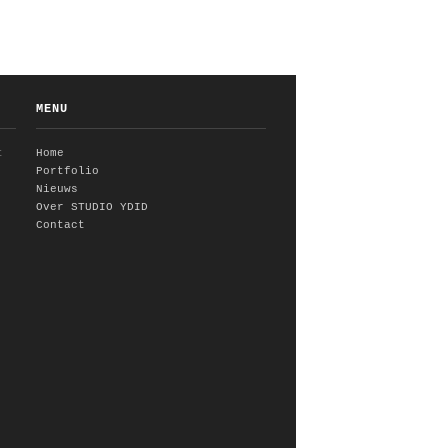
MENU
t
Home
Portfolio
Nieuws
Over STUDIO YDID
Contact