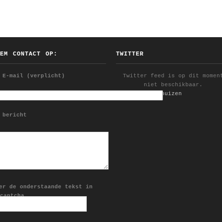
EEM CONTACT OP:
TWITTER
 E-mail (verplicht)
Twitter feed is op dit momen
niet beschikbaar.
Follow @YDijkhuizen
 bericht
er de onderstaande tekst in