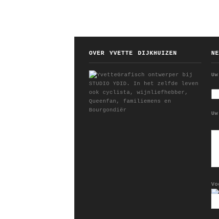
OVER YVETTE DIJKHUIZEN
N
Grafisch ontwerper bij
Uw
STUDIO YDID. In het zelfde leven
ook cyclista, wijnliefhebber,
Queenfan, familiemens en
Bourgondiër
Uw
Vo