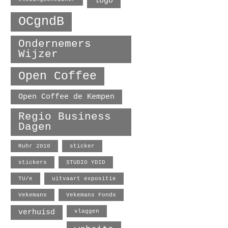
logo
OCgndB
Ondernemers
Wijzer
Open Coffee
Open Coffee de Kempen
Regio Business
Dagen
Ruhr 2010
sticker
stickers
STUDIO YDID
TU/e
uitvaart expositie
Vekemans
Vekemans Fonds
verhuisd
vlaggen