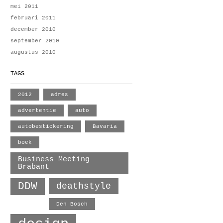
mei 2011
februari 2011
december 2010
september 2010
augustus 2010
TAGS
2012
adres
advertentie
auto
autobestickering
Bavaria
boek
Business Meeting
Brabant
DDW
deathstyle
Den Bosch