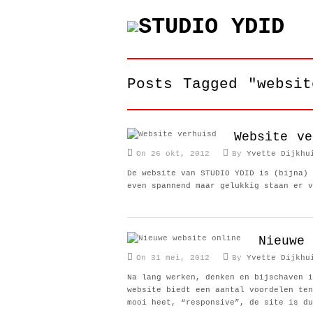
Posts Tagged "websit
Website ve
On 26 okt, 2012
By
Yvette Dijkhu
De website van STUDIO YDID is (bijna) 
even spannend maar gelukkig staan er v
Nieuwe
On 31 mei, 2012
By
Yvette Dijkhu
Na lang werken, denken en bijschaven i
website biedt een aantal voordelen ten
mooi heet, “responsive”, de site is du