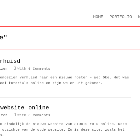
HOME
PORTFOLIO
e"
rhuisd
izen
With
0 Comments
ongezien verhuisd naar een nieuwe hoster – Web Oke. Het was
eel tutorials online en zijn we er uit gekomen.
 website online
izen
With
0 Comments
s eindelijk de nieuwe website van STUDIO YDID online. Deze
 opzichte van de oude website. Zo is deze site, zoals het
s…