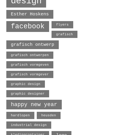
design
Esther Hoskens
facebook
flyers
grafisch
grafisch ontwerp
grafisch ontwerpen
grafisch vormgeven
grafisch vormgever
graphic design
graphic designer
happy new year
hardlopen
heusden
industrial design
kledingcontainer