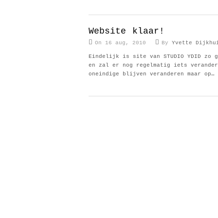
Website klaar!
On 16 aug, 2010
By
Yvette Dijkhu
Eindelijk is site van STUDIO YDID zo g
en zal er nog regelmatig iets verander
oneindige blijven veranderen maar op…