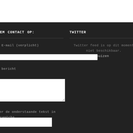
EEM CONTACT OP:
TWITTER
 E-mail (verplicht)
Twitter feed is op dit momen
niet beschikbaar.
Follow @YDijkhuizen
 bericht
er de onderstaande tekst in