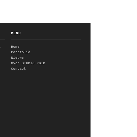
MENU
t
Home
Portfolio
Nieuws
Over STUDIO YDID
Contact