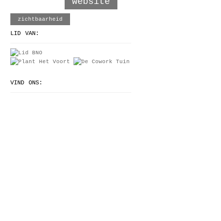
website
zichtbaarheid
LID VAN:
VIND ONS: