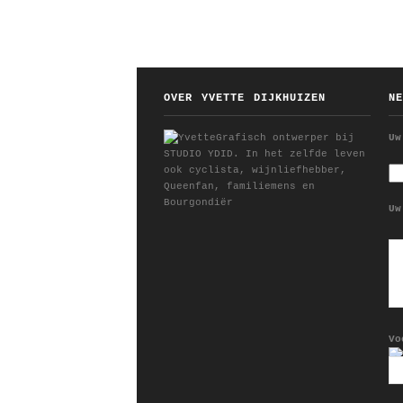
OVER YVETTE DIJKHUIZEN
N
Grafisch ontwerper bij
Uw
STUDIO YDID. In het zelfde leven
ook cyclista, wijnliefhebber,
Queenfan, familiemens en
Bourgondiër
Uw
Vo