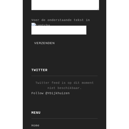
Voer de onderstaande tekst in
TWITTER
Twitter feed is op dit moment
niet beschikbaar.
Follow @YDijkhuizen
MENU
Home