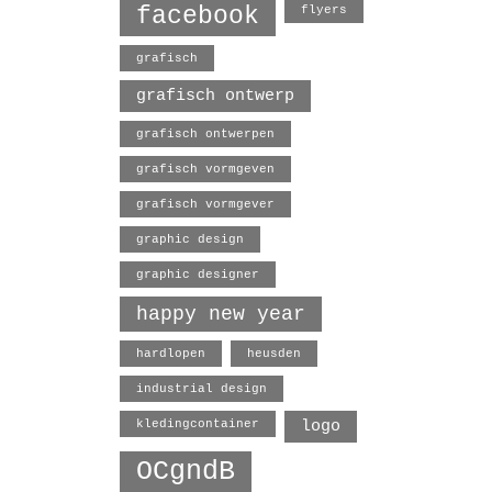
facebook
flyers
grafisch
grafisch ontwerp
grafisch ontwerpen
grafisch vormgeven
grafisch vormgever
graphic design
graphic designer
happy new year
hardlopen
heusden
industrial design
logo
kledingcontainer
OCgndB