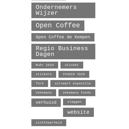
Ondernemers
Wijzer
Open Coffee
Open Coffee de Kempen
Regio Business
Dagen
Ruhr 2010
sticker
stickers
STUDIO YDID
TU/e
uitvaart expositie
Vekemans
Vekemans Fonds
verhuisd
vlaggen
website
zichtbaarheid