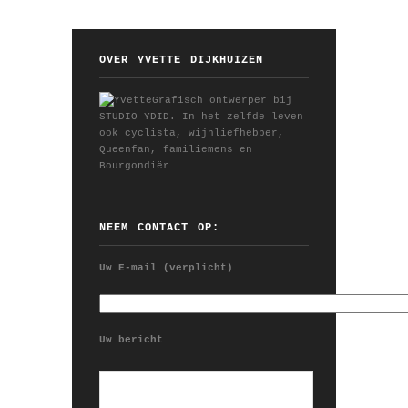
OVER YVETTE DIJKHUIZEN
Grafisch ontwerper bij
STUDIO YDID. In het zelfde leven
ook cyclista, wijnliefhebber,
Queenfan, familiemens en
Bourgondiër
NEEM CONTACT OP:
Uw E-mail (verplicht)
Uw bericht