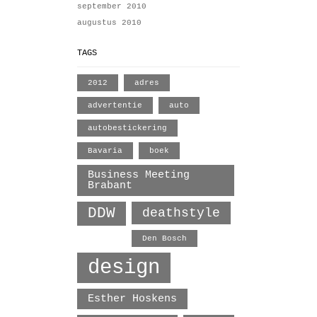
september 2010
augustus 2010
TAGS
2012
adres
advertentie
auto
autobestickering
Bavaria
boek
Business Meeting
Brabant
DDW
deathstyle
Den Bosch
design
Esther Hoskens