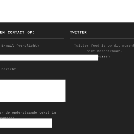
EEM CONTACT OP:
TWITTER
 E-mail (verplicht)
Twitter feed is op dit momen
niet beschikbaar.
Follow @YDijkhuizen
 bericht
er de onderstaande tekst in