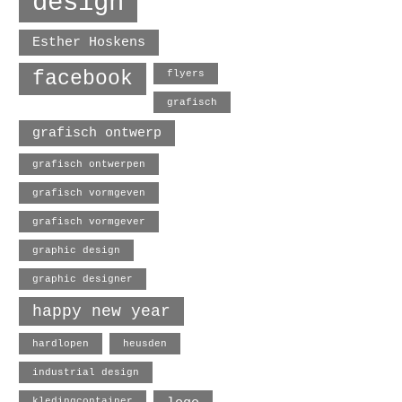
design
Esther Hoskens
facebook
flyers
grafisch
grafisch ontwerp
grafisch ontwerpen
grafisch vormgeven
grafisch vormgever
graphic design
graphic designer
happy new year
hardlopen
heusden
industrial design
kledingcontainer