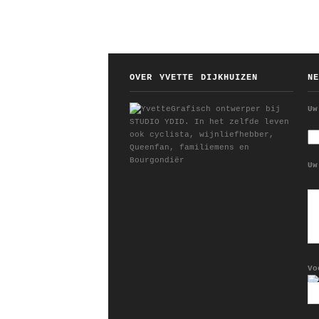
OVER YVETTE DIJKHUIZEN
N
Grafisch ontwerper bij
Uw
STUDIO YDID. In het zelfde leven
ook cyclista, wijnliefhebber,
Queenfan, familiemens en
Bourgondiër
Uw
Vo