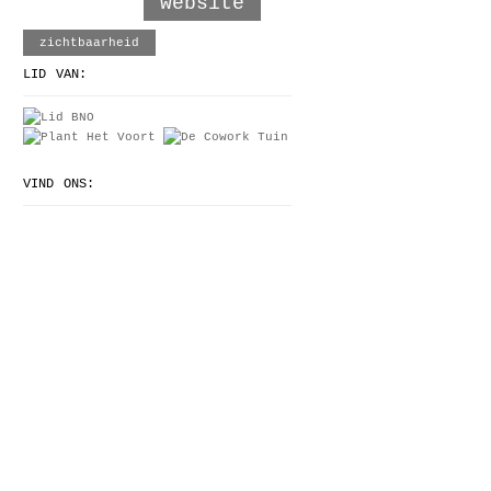
website
zichtbaarheid
LID VAN:
VIND ONS: