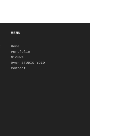
MENU
t
Home
Portfolio
Nieuws
Over STUDIO YDID
Contact