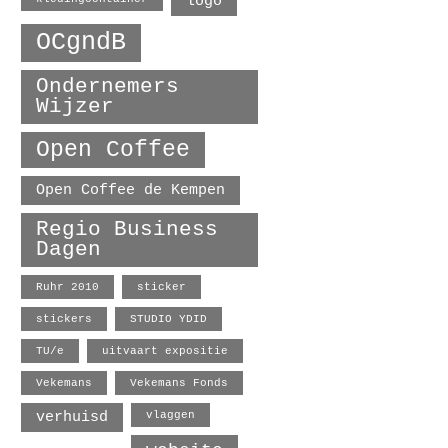
logo
OCgndB
Ondernemers
Wijzer
Open Coffee
Open Coffee de Kempen
Regio Business
Dagen
Ruhr 2010
sticker
stickers
STUDIO YDID
TU/e
uitvaart expositie
Vekemans
Vekemans Fonds
verhuisd
vlaggen