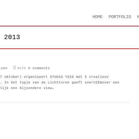
HOME
PORTFOLIO
 2013
izen
With
0 Comments
7 oktober) organiseert STUDIO YDID met 5 creatieve
. In het topje van de Lichttoren geeft overVIEWover een
lijk een bijzondere view…