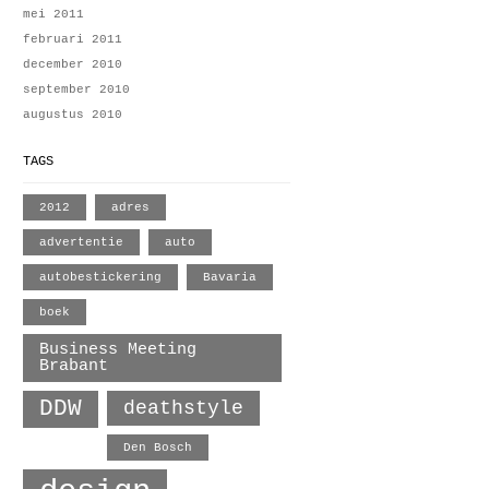
mei 2011
februari 2011
december 2010
september 2010
augustus 2010
TAGS
2012
adres
advertentie
auto
autobestickering
Bavaria
boek
Business Meeting
Brabant
DDW
deathstyle
Den Bosch